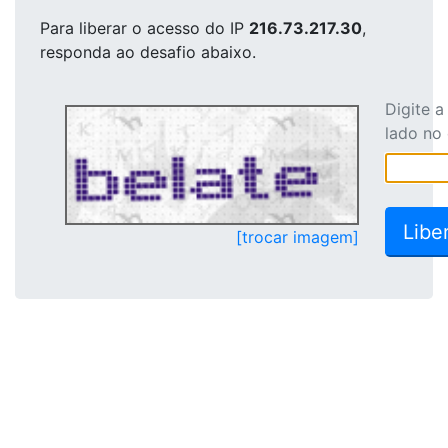
Para liberar o acesso
do IP
216.73.217.30
,
responda ao desafio abaixo.
Digite 
lado no
[trocar imagem]