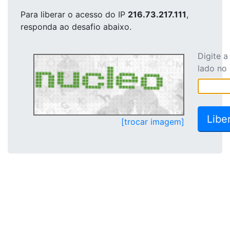
Para liberar o acesso
do IP
216.73.217.111
,
responda ao desafio abaixo.
Digite 
lado no
[trocar imagem]