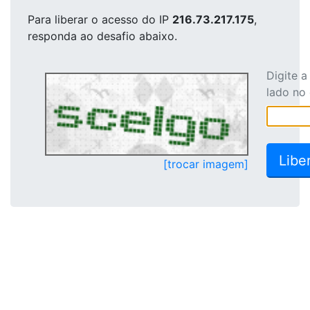
Para liberar o acesso
do IP
216.73.217.175
,
responda ao desafio abaixo.
Digite 
lado no
[trocar imagem]